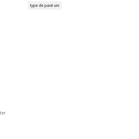
type de pavé uni
e
ter