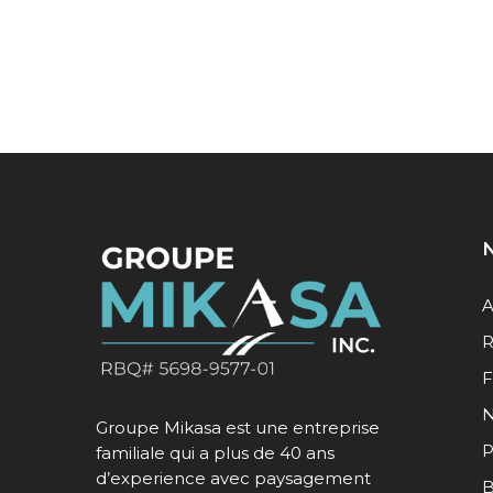
N
A
R
F
N
Groupe Mikasa est une entreprise
P
familiale qui a plus de 40 ans
d’experience avec paysagement
B